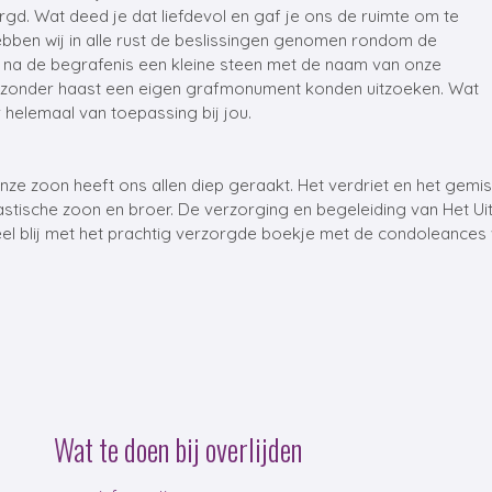
d. Wat deed je dat liefdevol en gaf je ons de ruimte om te
ebben wij in alle rust de beslissingen genomen rondom de
t na de begrafenis een kleine steen met de naam van onze
ust zonder haast een eigen grafmonument konden uitzoeken. Wat
 helemaal van toepassing bij jou.
 onze zoon heeft ons allen diep geraakt. Het verdriet en het gemi
tische zoon en broer. De verzorging en begeleiding van Het Uit
eel blij met het prachtig verzorgde boekje met de condoleances
Wat te doen bij overlijden