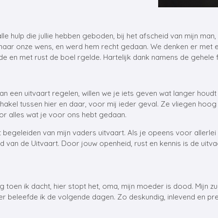
le hulp die jullie hebben geboden, bij het afscheid van mijn man,
lles naar onze wens, en werd hem recht gedaan. We denken er me
de en met rust de boel rgelde. Hartelijk dank namens de gehele f
een uitvaart regelen, willen we je iets geven wat langer houdt
chakel tussen hier en daar, voor mij ieder geval. Ze vliegen hoog i
r alles wat je voor ons hebt gedaan.
 begeleiden van mijn vaders uitvaart. Als je opeens voor allerlei 
ld van de Uitvaart. Door jouw openheid, rust en kennis is de uitv
g toen ik dacht, hier stopt het, oma, mijn moeder is dood. Mijn 
ier beleefde ik de volgende dagen. Zo deskundig, inlevend en pr