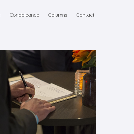
s
Condoleance
Columns
Contact