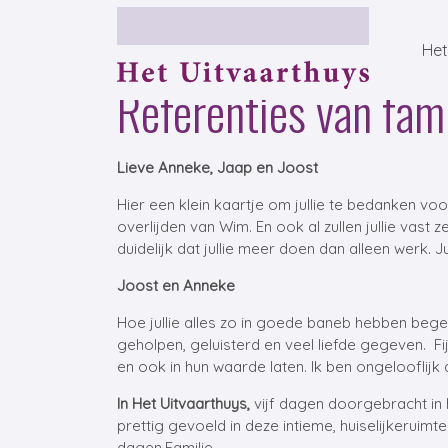
Het
Referenties van fami
Lieve Anneke, Jaap en Joost
Hier een klein kaartje om jullie te bedanken vo
overlijden van Wim. En ook al zullen jullie vast zeg
duidelijk dat jullie meer doen dan alleen werk. Jul
Joost en Anneke
Hoe jullie alles zo in goede baneb hebben begelei
geholpen, geluisterd en veel liefde gegeven. Fij
en ook in hun waarde laten. Ik ben ongelooflijk
In Het Uitvaarthuys,
vijf dagen doorgebracht in
prettig gevoeld in deze intieme, huiselijkeruim
dagen.Familie