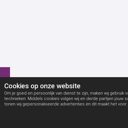
Cookies op
onze website
Om je goed en persoonlijk van dienst te zijn, maken wij gebruik 
technieken. Middels cookies volgen wij en derde partijen jouw 
tonen wij gepersonaliseerde advertenties en dit maakt het voor 
via social media.
Bekijk ons cookiebeleid